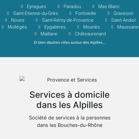
Eyragues
Paradou
Mas Blanc
Saint-Etienne-du-Grès
Fontvieille
Graveson
Noves
Saint-Rémy-de-Provence
Saint Andiol
Mollégès
Eygalières
Mouriès
Maussane
Maillane
Châteaurenard
Et bien d’autres villes autour des Alpilles…
Services à domicile
dans les Alpilles
Société de services à la personnes
dans les Bouches-du-Rhône